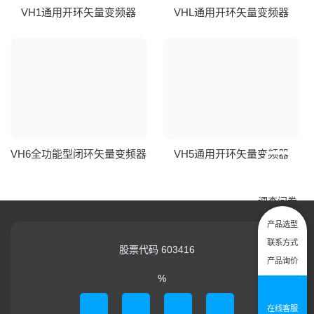
VH1通用开环矢量变频器
VHL通用开环矢量变频器
VH6全功能型闭环矢量变频器
VH5通用开环矢量变频器
调查问卷
产品选型
联系方式
股票代码 603416
产品询价
技术服务热线：4
%
公司总机：0755
提交您的需求
在线客服